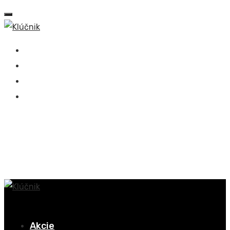
+421 918 536 949
Sasinkova 694/17, 908 51 Holíč
info@klucnik.sk
Akcie