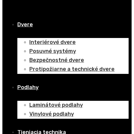
Dvere
Interiérové dvere
Posuvné systémy
Bezpečnostné dvere
Protipožiarne a technické dvere
Podlahy
Laminátové podlahy
Vinylové podlahy
Tieniacia technika