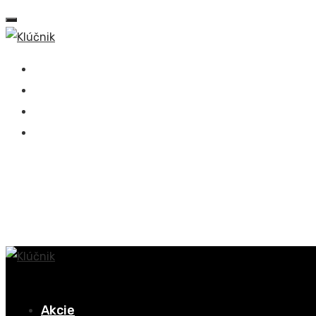
+421 918 536 949
Sasinkova 694/17, 908 51 Holíč
info@klucnik.sk
Akcie