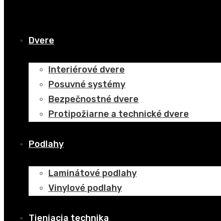
Dvere
Interiérové dvere
Posuvné systémy
Bezpečnostné dvere
Protipožiarne a technické dvere
Podlahy
Laminátové podlahy
Vinylové podlahy
Tieniacia technika