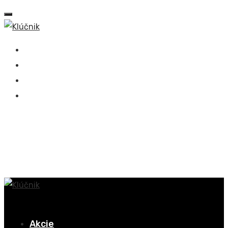
+421 918 536 949
Sasinkova 694/17, 908 51 Holíč
info@klucnik.sk
Akcie