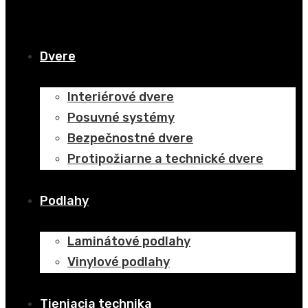
Dvere
Interiérové dvere
Posuvné systémy
Bezpečnostné dvere
Protipožiarne a technické dvere
Podlahy
Laminátové podlahy
Vinylové podlahy
Tieniacia technika